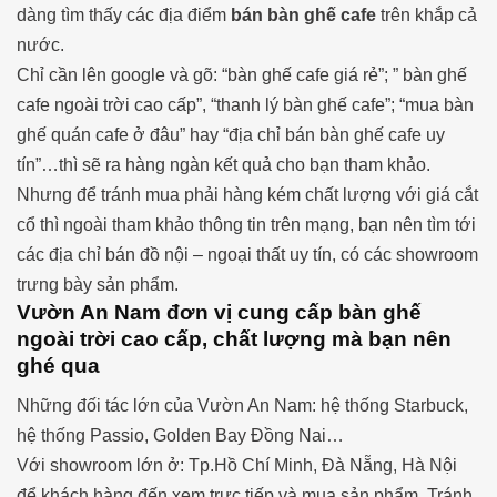
dàng tìm thấy các địa điểm
bán bàn ghế cafe
trên khắp cả
nước.
Chỉ cần lên google và gõ: “bàn ghế cafe giá rẻ”; ” bàn ghế
cafe ngoài trời cao cấp”, “thanh lý bàn ghế cafe”; “mua bàn
ghế quán cafe ở đâu” hay “địa chỉ bán bàn ghế cafe uy
tín”…thì sẽ ra hàng ngàn kết quả cho bạn tham khảo.
Nhưng để tránh mua phải hàng kém chất lượng với giá cắt
cổ thì ngoài tham khảo thông tin trên mạng, bạn nên tìm tới
các địa chỉ bán đồ nội – ngoại thất uy tín, có các showroom
trưng bày sản phẩm.
Vườn An Nam đơn vị cung cấp bàn ghế
ngoài trời cao cấp, chất lượng mà bạn nên
ghé qua
Những đối tác lớn của Vườn An Nam: hệ thống Starbuck,
hệ thống Passio, Golden Bay Đồng Nai…
Với showroom lớn ở: Tp.Hồ Chí Minh, Đà Nẵng, Hà Nội
để khách hàng đến xem trực tiếp và mua sản phẩm. Tránh