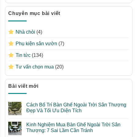
Chuyên mục bài viết
Nhà chòi
(4)
Phụ kiện sân vườn
(7)
Tin tức
(134)
Tư vấn chọn mua
(20)
Bài viết mới
Cách Bố Trí Bàn Ghế Ngoài Trời Sân Thượng
Đẹp Và Tối Ưu Diện Tích
Không
có
Kinh Nghiệm Mua Bàn Ghế Ngoài Trời Sân
bình
luận
Thượng: 7 Sai Lầm Cần Tránh
ở
Cách
Không