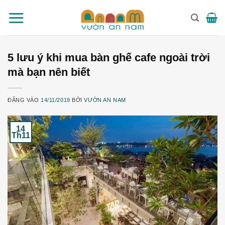
Bỏ
qua
nội
dung
5 lưu ý khi mua bàn ghế cafe ngoài trời
mà bạn nên biết
ĐĂNG VÀO
14/11/2019
BỞI
VƯỜN AN NAM
14
Th11