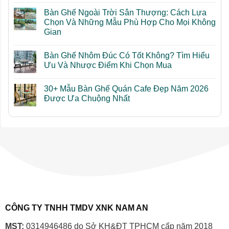
Bố
có
Bàn Ghế Ngoài Trời Sân Thượng: Cách Lựa
Trí
bình
Bàn
luận
Chọn Và Những Mẫu Phù Hợp Cho Mọi Không
Ghế
ở
Gian
Ngoài
Kinh
Trời
Nghiệm
Không
Sân
Mua
có
Thượng
Bàn
Bàn Ghế Nhôm Đúc Có Tốt Không? Tìm Hiểu
bình
Đẹp
Ghế
luận
Ưu Và Nhược Điểm Khi Chọn Mua
Và
Ngoài
ở
Tối
Trời
Bàn
Không
Ưu
Sân
Ghế
có
Diện
Thượng:
30+ Mẫu Bàn Ghế Quán Cafe Đẹp Năm 2026
Ngoài
bình
Tích
7
Trời
luận
Được Ưa Chuộng Nhất
Sai
Sân
ở
Lầm
Thượng:
Bàn
Không
Cần
Cách
Ghế
có
Tránh
Lựa
Nhôm
bình
Chọn
Đúc
luận
Và
Có
ở
Những
Tốt
30+
Mẫu
Không?
Mẫu
Phù
Tìm
Bàn
Hợp
Hiểu
Ghế
Cho
Ưu
Quán
Mọi
Và
Cafe
Không
Nhược
Đẹp
Gian
Điểm
Năm
Khi
2026
Chọn
Được
CÔNG TY TNHH TMDV XNK NAM AN
Mua
Ưa
Chuộng
Nhất
MST:
0314946486 do Sở KH&ĐT TPHCM cấp năm 2018