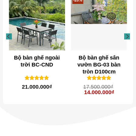
-20%
Bộ bàn ghế ngoài
Bộ bàn ghế sân
trời BC-CND
vườn BG-03 bàn
tròn D100cm
1
trên 5
1
trên 5
5
5
21.000.000
₫
17.500.000
₫
dựa trên
dựa trên
Giá
Giá
14.000.000
₫
đánh giá
đánh giá
gốc
hiện
là:
tại
17.500.000₫.
là:
14.000.0