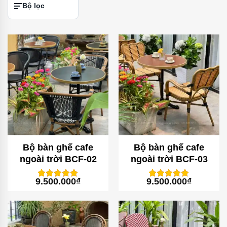
Bộ lọc
Bộ bàn ghế cafe
Bộ bàn ghế cafe
ngoài trời BCF-02
ngoài trời BCF-03
9.500.000
₫
9.500.000
₫
1
trên 5
1
trên 5
5
5
dựa trên
dựa trên
đánh giá
đánh giá