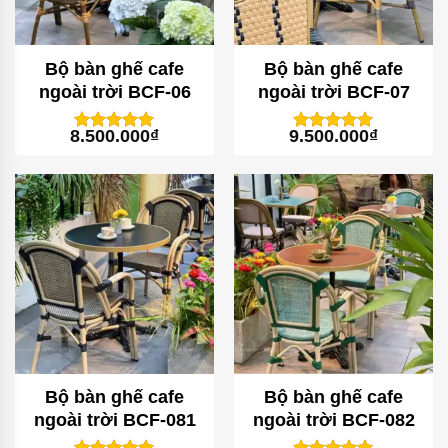
Bộ bàn ghế cafe
Bộ bàn ghế cafe
ngoài trời BCF-06
ngoài trời BCF-07
8.500.000
₫
9.500.000
₫
1
trên 5
1
trên 5
5
5
dựa trên
dựa trên
đánh giá
đánh giá
Bộ bàn ghế cafe
Bộ bàn ghế cafe
ngoài trời BCF-081
ngoài trời BCF-082