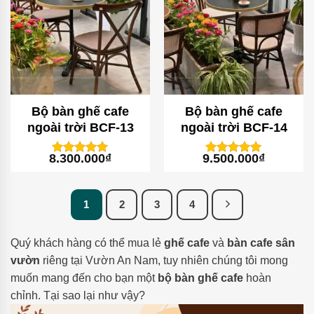
Bộ bàn ghế cafe
Bộ bàn ghế cafe
ngoài trời BCF-13
ngoài trời BCF-14
8.300.000
₫
9.500.000
₫
1
trên 5
1
trên 5
5
5
dựa trên
dựa trên
đánh giá
đánh giá
1
2
3
4
Quý khách hàng có thể mua lẻ
ghế cafe
và
bàn cafe sân
vườn
riêng tại Vườn An Nam, tuy nhiên chúng tôi mong
muốn mang đến cho bạn một
bộ bàn ghế cafe
hoàn
chỉnh. Tại sao lại như vậy?