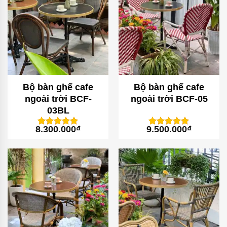
Bộ bàn ghế cafe
Bộ bàn ghế cafe
ngoài trời BCF-
ngoài trời BCF-05
03BL
8.300.000
₫
9.500.000
₫
1
trên 5
1
trên 5
5
5
dựa trên
dựa trên
đánh giá
đánh giá