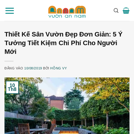
Bỏ
qua
nội
dung
Thiết Kế Sân Vườn Đẹp Đơn Giản: 5 Ý
Tưởng Tiết Kiệm Chi Phí Cho Người
Mới
ĐĂNG VÀO
10/08/2019
BỞI
HỒNG VY
10
Th8