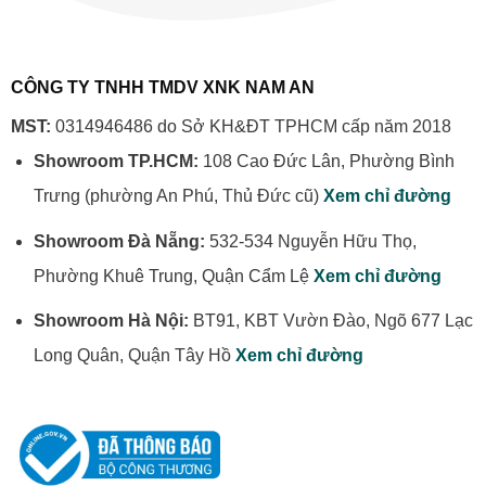
Cho
Ưu
Quán
Mọi
Và
Cafe
Không
Nhược
Đẹp
Gian
Điểm
Năm
Khi
2026
Chọn
Được
CÔNG TY TNHH TMDV XNK NAM AN
Mua
Ưa
Chuộng
Nhất
MST:
0314946486 do Sở KH&ĐT TPHCM cấp năm 2018
Showroom TP.HCM:
108 Cao Đức Lân, Phường Bình
Trưng (phường An Phú, Thủ Đức cũ)
Xem chỉ đường
Showroom Đà Nẵng:
532-534 Nguyễn Hữu Thọ,
Phường Khuê Trung, Quận Cẩm Lệ
Xem chỉ đường
Showroom Hà Nội:
BT91, KBT Vườn Đào, Ngõ 677 Lạc
Long Quân, Quận Tây Hồ
Xem chỉ đường