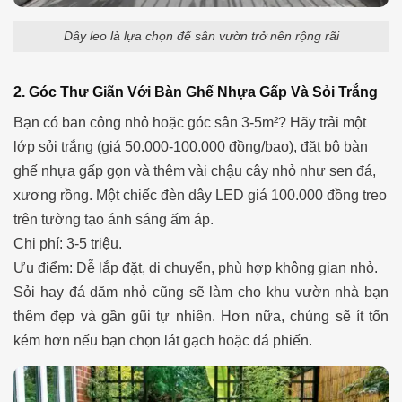
Dây leo là lựa chọn để sân vườn trở nên rộng rãi
2. Góc Thư Giãn Với Bàn Ghế Nhựa Gấp Và Sỏi Trắng
Bạn có ban công nhỏ hoặc góc sân 3-5m²? Hãy trải một
lớp sỏi trắng (giá 50.000-100.000 đồng/bao), đặt bộ bàn
ghế nhựa gấp gọn và thêm vài chậu cây nhỏ như sen đá,
xương rồng. Một chiếc đèn dây LED giá 100.000 đồng treo
trên tường tạo ánh sáng ấm áp.
Chi phí: 3-5 triệu.
Ưu điểm: Dễ lắp đặt, di chuyển, phù hợp không gian nhỏ.
Sỏi hay đá dăm nhỏ cũng sẽ làm cho khu vườn nhà bạn
thêm đẹp và gần gũi tự nhiên. Hơn nữa, chúng sẽ ít tốn
kém hơn nếu bạn chọn lát gạch hoặc đá phiến.