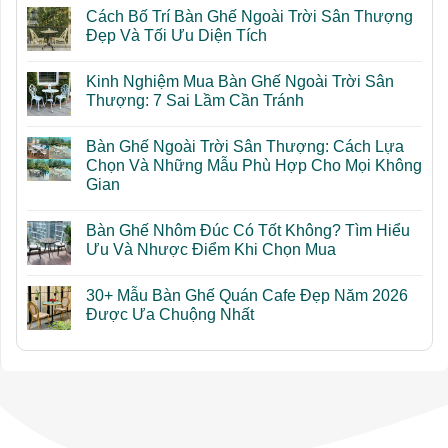
Cách Bố Trí Bàn Ghế Ngoài Trời Sân Thượng
Đẹp Và Tối Ưu Diện Tích
Không
có
Kinh Nghiệm Mua Bàn Ghế Ngoài Trời Sân
bình
luận
Thượng: 7 Sai Lầm Cần Tránh
ở
Cách
Không
Bố
có
Bàn Ghế Ngoài Trời Sân Thượng: Cách Lựa
Trí
bình
Bàn
luận
Chọn Và Những Mẫu Phù Hợp Cho Mọi Không
Ghế
ở
Gian
Ngoài
Kinh
Trời
Nghiệm
Không
Sân
Mua
có
Thượng
Bàn
Bàn Ghế Nhôm Đúc Có Tốt Không? Tìm Hiểu
bình
Đẹp
Ghế
luận
Ưu Và Nhược Điểm Khi Chọn Mua
Và
Ngoài
ở
Tối
Trời
Bàn
Không
Ưu
Sân
Ghế
có
Diện
Thượng:
30+ Mẫu Bàn Ghế Quán Cafe Đẹp Năm 2026
Ngoài
bình
Tích
7
Trời
luận
Được Ưa Chuộng Nhất
Sai
Sân
ở
Lầm
Thượng:
Bàn
Không
Cần
Cách
Ghế
có
Tránh
Lựa
Nhôm
bình
Chọn
Đúc
luận
Và
Có
ở
Những
Tốt
30+
Mẫu
Không?
Mẫu
Phù
Tìm
Bàn
Hợp
Hiểu
Ghế