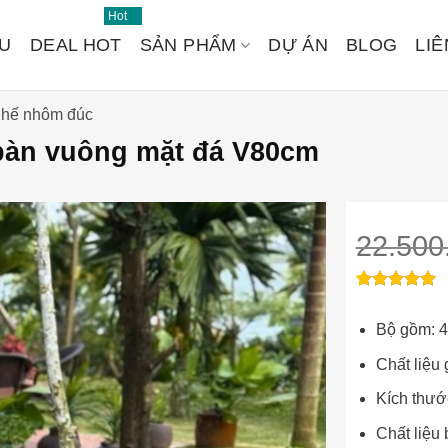
Hot
ỆU
DEAL HOT
SẢN PHẨM
DỰ ÁN
BLOG
LIÊ
ghế nhôm đúc
bàn vuông mặt đá V80cm
22.500
1
1
trên 5
5
Đánh
dựa trên
Bộ gồm: 4
giá
đánh giá
Chất liệu
Kích thướ
Chất liệu