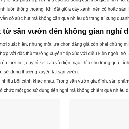
h luôn thông thoáng. Khi đặt giữa cây xanh, nền cỏ hoặc sân lá
ẫn có sức hút mà không cần quá nhiều đồ trang trí xung quanh
ạt từ sân vườn đến không gian nghỉ
ới xuất hiện, nhưng một lựa chọn đáng giá còn phải chứng min
ợp với đặc thù thường xuyên tiếp xúc với điều kiện ngoài trời
của thời tiết, duy trì kết cấu và diện mạo chỉn chu trong quá tr
ầu sử dụng thường xuyên tại sân vườn.
hiều bối cảnh khác nhau. Trong sân vườn gia đình, sản phẩm t
ổ chức một góc sử dụng tiện nghi mà không chiếm quá nhiều di