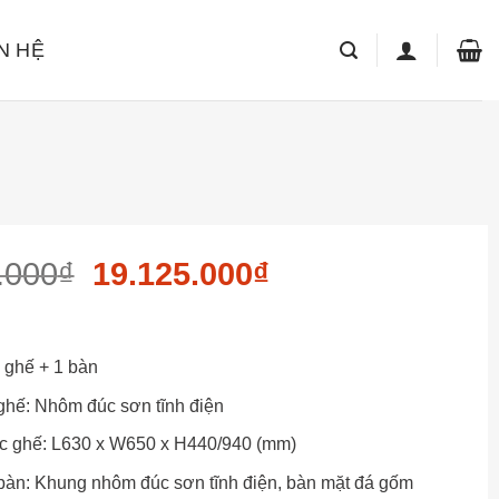
N HỆ
Giá
Giá
.000
₫
19.125.000
₫
gốc
hiện
là:
tại
22.500.000₫.
là:
 ghế + 1 bàn
19.125.000₫.
 ghế: Nhôm đúc sơn tĩnh điện
c ghế: L630 x W650 x H440/940 (mm)
 bàn: Khung nhôm đúc sơn tĩnh điện, bàn mặt đá gốm