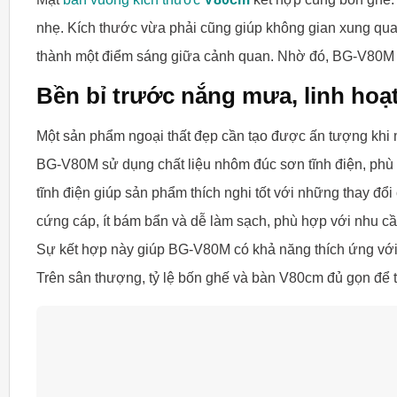
nhẹ. Kích thước vừa phải cũng giúp không gian xung quan
thành một điểm sáng giữa cảnh quan. Nhờ đó, BG-V80M v
Bền bỉ trước nắng mưa, linh ho
Một sản phẩm ngoại thất đẹp cần tạo được ấn tượng khi m
BG-V80M sử dụng chất liệu nhôm đúc sơn tĩnh điện, phù h
tĩnh điện giúp sản phẩm thích nghi tốt với những thay đổi 
cứng cáp, ít bám bẩn và dễ làm sạch, phù hợp với nhu c
Sự kết hợp này giúp BG-V80M có khả năng thích ứng với n
Trên sân thượng, tỷ lệ bốn ghế và bàn V80cm đủ gọn để t