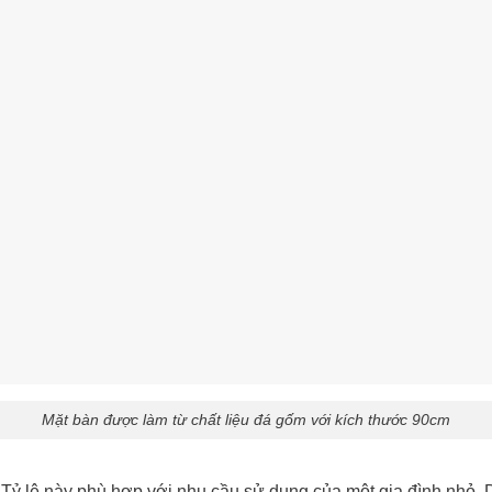
Mặt bàn được làm từ chất liệu đá gốm với kích thước 90cm
Tỷ lệ này phù hợp với nhu cầu sử dụng của một gia đình nhỏ. 