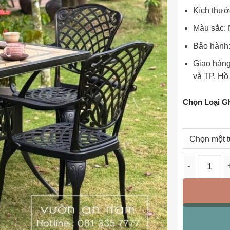
Kích thướ
Màu sắc: 
Bảo hành:
Giao hàng
và TP. Hồ
Chọn Loại G
Bộ bàn ghế