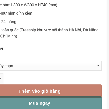
c bàn: L800 x W800 x H740 (mm)
Như hình đính kèm
 24 tháng
 toàn quốc (Freeship khu vực nội thành Hà Nội, Đà Nẵng
 Chí Minh)
hế
 sân vườn BG-V80M bàn vuông mặt đá V80cm số lượng
Thêm vào giỏ hàng
Mua ngay