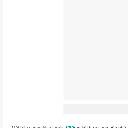
Mặt
bàn vuông kích thước
V80cm
kết hợp cùng bốn ghế. 