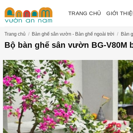
Bỏ
qua
TRANG CHỦ
GIỚI THI
nội
dung
Trang chủ
/
Bàn ghế sân vườn - Bàn ghế ngoài trời
/
Bàn 
Bộ bàn ghế sân vườn BG-V80M 