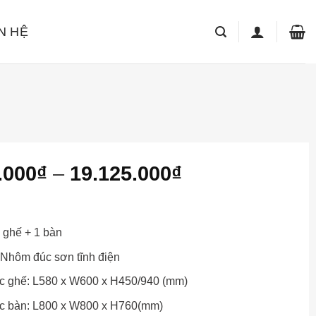
N HỆ
Khoảng
.000
₫
–
19.125.000
₫
giá:
từ
18.275.000₫
 ghế + 1 bàn
đến
: Nhôm đúc sơn tĩnh điện
19.125.000₫
c ghế: L580 x W600 x H450/940 (mm)
ớc bàn: L800 x W800 x H760(mm)