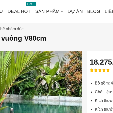
Hot
ỆU
DEAL HOT
SẢN PHẨM
DỰ ÁN
BLOG
LIÊ
ghế nhôm đúc
n vuông V80cm
18.275
1
1
trên 5
5
Đánh
dựa trên
Bộ gồm: 4
giá
đánh giá
Chất liệu
Kích thướ
Kích thư