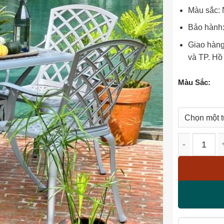
Màu sắc:
Bảo hành:
Giao hàng
và TP. Hồ
Màu Sắc:
Bộ bàn ghế