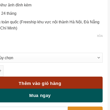
 Như ảnh đính kèm
 24 tháng
 toàn quốc (Freeship khu vực nội thành Hà Nội, Đà Nẵng
 Chí Minh)
 sân vườn BG-21 bàn vuông V80cm số lượng
Thêm vào giỏ hàng
Mua ngay