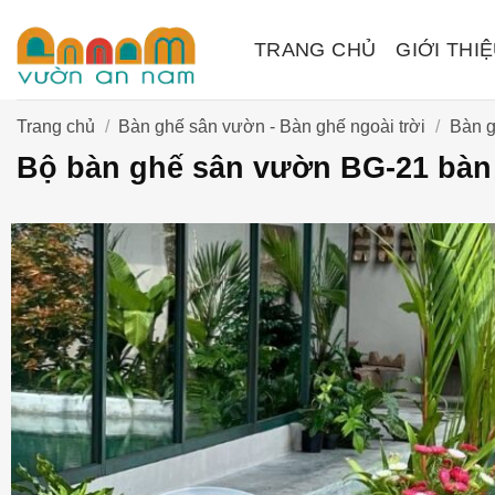
Bỏ
qua
TRANG CHỦ
GIỚI THI
nội
dung
Trang chủ
/
Bàn ghế sân vườn - Bàn ghế ngoài trời
/
Bàn 
Bộ bàn ghế sân vườn BG-21 bà