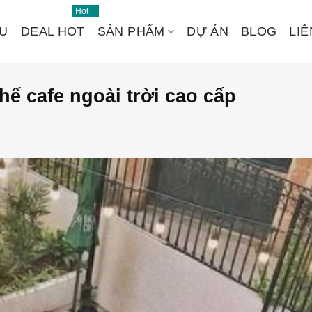
Hot
ỆU
DEAL HOT
SẢN PHẨM
DỰ ÁN
BLOG
LIÊ
ế cafe ngoài trời cao cấp