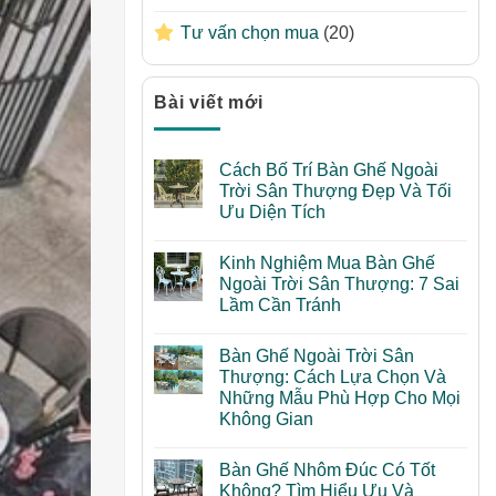
Tư vấn chọn mua
(20)
Bài viết mới
Cách Bố Trí Bàn Ghế Ngoài
Trời Sân Thượng Đẹp Và Tối
Ưu Diện Tích
Không
có
Kinh Nghiệm Mua Bàn Ghế
bình
luận
Ngoài Trời Sân Thượng: 7 Sai
ở
Lầm Cần Tránh
Cách
Bố
Không
Trí
có
Bàn
Bàn Ghế Ngoài Trời Sân
bình
Ghế
luận
Thượng: Cách Lựa Chọn Và
Ngoài
ở
Trời
Những Mẫu Phù Hợp Cho Mọi
Kinh
Sân
Nghiệm
Không Gian
Thượng
Mua
Đẹp
Bàn
Không
Và
Ghế
có
Tối
Bàn Ghế Nhôm Đúc Có Tốt
Ngoài
bình
Ưu
Trời
luận
Không? Tìm Hiểu Ưu Và
Diện