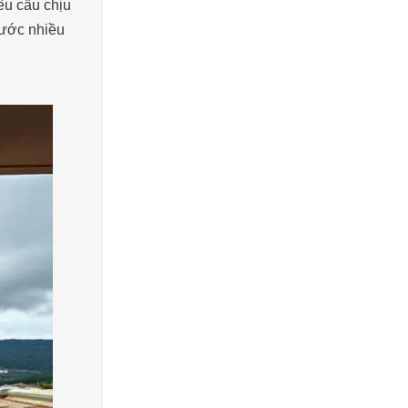
êu cầu chịu
rước nhiều