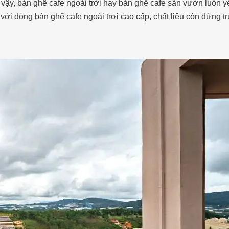
 vậy, bàn ghế cafe ngoài trời hay bàn ghế cafe sân vườn luôn y
 với dòng bàn ghế cafe ngoài trơi cao cấp, chất liệu còn đứng t