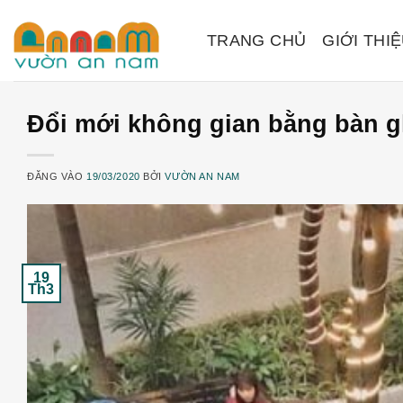
Bỏ
qua
TRANG CHỦ
GIỚI THI
nội
dung
Đổi mới không gian bằng bàn gh
ĐĂNG VÀO
19/03/2020
BỞI
VƯỜN AN NAM
19
Th3