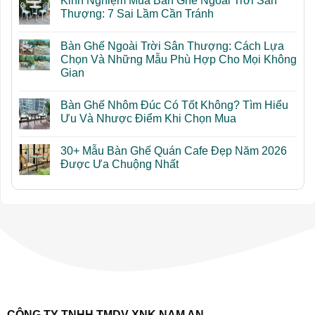
Kinh Nghiệm Mua Bàn Ghế Ngoài Trời Sân
bình
luận
Thượng: 7 Sai Lầm Cần Tránh
ở
Cách
Không
Bố
có
Bàn Ghế Ngoài Trời Sân Thượng: Cách Lựa
Trí
bình
Bàn
luận
Chọn Và Những Mẫu Phù Hợp Cho Mọi Không
Ghế
ở
Gian
Ngoài
Kinh
Trời
Nghiệm
Không
Sân
Mua
có
Thượng
Bàn
Bàn Ghế Nhôm Đúc Có Tốt Không? Tìm Hiểu
bình
Đẹp
Ghế
luận
Ưu Và Nhược Điểm Khi Chọn Mua
Và
Ngoài
ở
Tối
Trời
Bàn
Không
Ưu
Sân
Ghế
có
Diện
Thượng:
30+ Mẫu Bàn Ghế Quán Cafe Đẹp Năm 2026
Ngoài
bình
Tích
7
Trời
luận
Được Ưa Chuộng Nhất
Sai
Sân
ở
Lầm
Thượng:
Bàn
Không
Cần
Cách
Ghế
có
Tránh
Lựa
Nhôm
bình
Chọn
Đúc
luận
Và
Có
ở
Những
Tốt
30+
Mẫu
Không?
Mẫu
Phù
Tìm
Bàn
Hợp
Hiểu
Ghế
Cho
Ưu
Quán
Mọi
Và
Cafe
Không
Nhược
Đẹp
Gian
Điểm
Năm
Khi
2026
Chọn
Được
CÔNG TY TNHH TMDV XNK NAM AN
Mua
Ưa