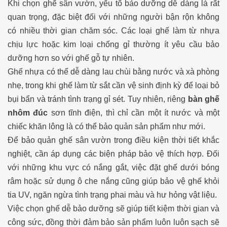
Khi chọn ghế sân vườn, yếu tố bảo dưỡng dễ dàng là rất
quan trọng, đặc biệt đối với những người bận rộn không
có nhiều thời gian chăm sóc. Các loại ghế làm từ nhựa
chịu lực hoặc kim loại chống gỉ thường ít yêu cầu bảo
dưỡng hơn so với ghế gỗ tự nhiên.
Ghế nhựa có thể dễ dàng lau chùi bằng nước và xà phòng
nhẹ, trong khi ghế làm từ sắt cần vệ sinh định kỳ để loại bỏ
bụi bẩn và tránh tình trạng gỉ sét. Tuy nhiên, riêng
bàn ghế
nhôm đúc
sơn tĩnh điện, thì chỉ cần một ít nước và một
chiếc khăn lông là có thể bảo quản sản phẩm như mới.
Để bảo quản ghế sân vườn trong điều kiện thời tiết khắc
nghiệt, cần áp dụng các biện pháp bảo vệ thích hợp. Đối
với những khu vực có nắng gắt, việc đặt ghế dưới bóng
râm hoặc sử dụng ô che nắng cũng giúp bảo vệ ghế khỏi
tia UV, ngăn ngừa tình trạng phai màu và hư hỏng vật liệu.
Việc chọn ghế dễ bảo dưỡng sẽ giúp tiết kiệm thời gian và
công sức, đồng thời đảm bảo sản phẩm luôn luôn sạch sẽ