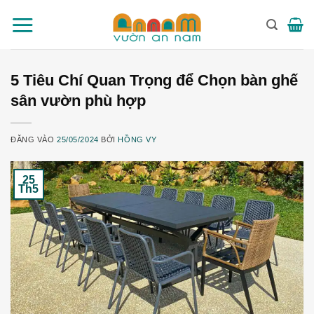
Bỏ
qua
nội
dung
5 Tiêu Chí Quan Trọng để Chọn bàn ghế
sân vườn phù hợp
ĐĂNG VÀO
25/05/2024
BỞI
HỒNG VY
25
Th5