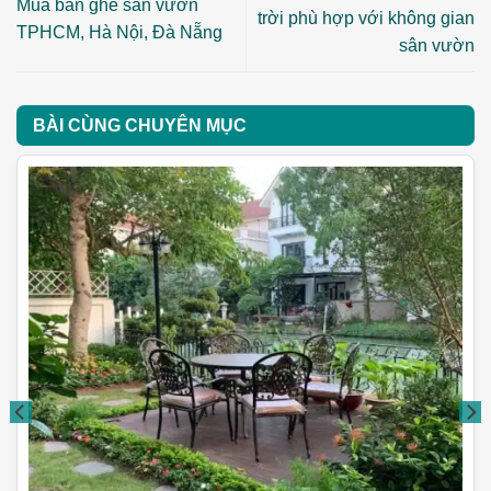
Mua bàn ghế sân vườn
trời phù hợp với không gian
TPHCM, Hà Nội, Đà Nẵng
sân vườn
BÀI CÙNG CHUYÊN MỤC