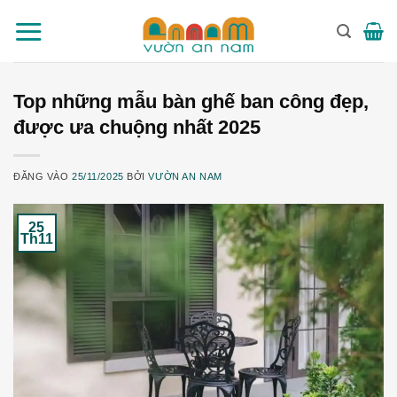
Bỏ
qua
nội
dung
Top những mẫu bàn ghế ban công đẹp,
được ưa chuộng nhất 2025
ĐĂNG VÀO
25/11/2025
BỞI
VƯỜN AN NAM
25
Th11