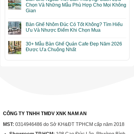
Bàn
luận
Chọn Và Những Mẫu Phù Hợp Cho Mọi Không
Ghế
ở
Gian
Ngoài
Kinh
Trời
Nghiệm
Không
Sân
Mua
có
Thượng
Bàn
Bàn Ghế Nhôm Đúc Có Tốt Không? Tìm Hiểu
bình
Đẹp
Ghế
luận
Ưu Và Nhược Điểm Khi Chọn Mua
Và
Ngoài
ở
Tối
Trời
Bàn
Không
Ưu
Sân
Ghế
có
Diện
Thượng:
30+ Mẫu Bàn Ghế Quán Cafe Đẹp Năm 2026
Ngoài
bình
Tích
7
Trời
luận
Được Ưa Chuộng Nhất
Sai
Sân
ở
Lầm
Thượng:
Bàn
Không
Cần
Cách
Ghế
có
Tránh
Lựa
Nhôm
bình
Chọn
Đúc
luận
Và
Có
ở
Những
Tốt
30+
Mẫu
Không?
Mẫu
Phù
Tìm
Bàn
Hợp
Hiểu
Ghế
Cho
Ưu
Quán
Mọi
Và
Cafe
Không
Nhược
Đẹp
Gian
Điểm
Năm
Khi
2026
Chọn
Được
CÔNG TY TNHH TMDV XNK NAM AN
Mua
Ưa
Chuộng
Nhất
MST:
0314946486 do Sở KH&ĐT TPHCM cấp năm 2018
Showroom TP.HCM:
108 Cao Đức Lân, Phường Bình