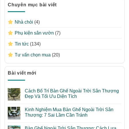
Chuyên mục bài viết
Nhà chòi
(4)
Phụ kiện sân vườn
(7)
Tin tức
(134)
Tư vấn chọn mua
(20)
Bài viết mới
Cách Bố Trí Bàn Ghế Ngoài Trời Sân Thượng
Đẹp Và Tối Ưu Diện Tích
Không
có
Kinh Nghiệm Mua Bàn Ghế Ngoài Trời Sân
bình
luận
Thượng: 7 Sai Lầm Cần Tránh
ở
Cách
Không
Bố
có
Bàn Ghế Ngoài Trời Sân Thượng: Cách Lựa
Trí
bình