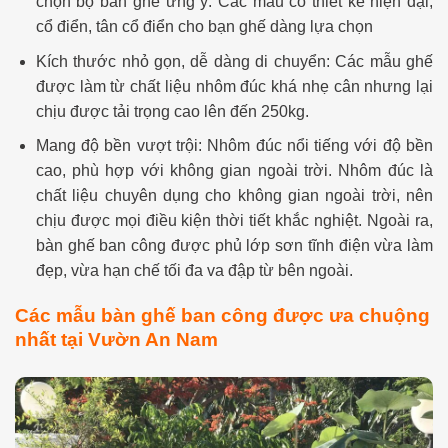
chọn bộ bàn ghế ưng ý. Các mẫu có thiết kế hiện đại,
cổ điển, tân cổ điển cho bạn ghế dàng lựa chọn
Kích thước nhỏ gọn, dễ dàng di chuyển: Các mẫu ghế
được làm từ chất liệu nhôm đúc khá nhẹ cân nhưng lại
chịu được tải trọng cao lên đến 250kg.
Mang độ bền vượt trội: Nhôm đúc nổi tiếng với độ bền
cao, phù hợp với không gian ngoài trời. Nhôm đúc là
chất liệu chuyên dụng cho không gian ngoài trời, nên
chịu được mọi điều kiện thời tiết khắc nghiệt. Ngoài ra,
bàn ghế ban công được phủ lớp sơn tĩnh điện vừa làm
đẹp, vừa hạn chế tối đa va đập từ bên ngoài.
Các mẫu bàn ghế ban công được ưa chuộng
nhất tại Vườn An Nam