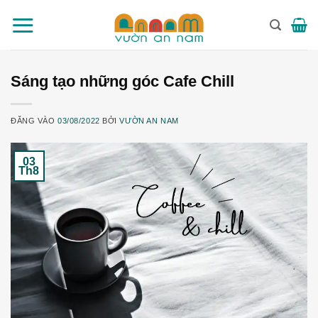
Bỏ
qua
nội
dung
Sáng tạo những góc Cafe Chill
ĐĂNG VÀO
03/08/2022
BỞI
VƯỜN AN NAM
03
Th8