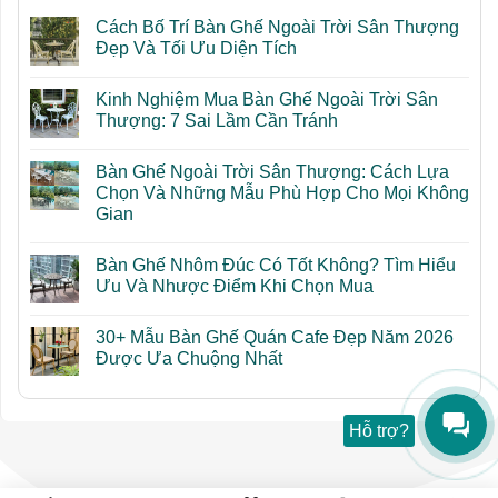
Cách Bố Trí Bàn Ghế Ngoài Trời Sân Thượng
Đẹp Và Tối Ưu Diện Tích
Không
có
Kinh Nghiệm Mua Bàn Ghế Ngoài Trời Sân
bình
luận
Thượng: 7 Sai Lầm Cần Tránh
ở
Cách
Không
Bố
có
Bàn Ghế Ngoài Trời Sân Thượng: Cách Lựa
Trí
bình
Bàn
luận
Chọn Và Những Mẫu Phù Hợp Cho Mọi Không
Ghế
ở
Gian
Ngoài
Kinh
Trời
Nghiệm
Không
Sân
Mua
có
Thượng
Bàn
Bàn Ghế Nhôm Đúc Có Tốt Không? Tìm Hiểu
bình
Đẹp
Ghế
luận
Ưu Và Nhược Điểm Khi Chọn Mua
Và
Ngoài
ở
Tối
Trời
Bàn
Không
Ưu
Sân
Ghế
có
Diện
Thượng:
30+ Mẫu Bàn Ghế Quán Cafe Đẹp Năm 2026
Ngoài
bình
Tích
7
Trời
luận
Được Ưa Chuộng Nhất
Sai
Sân
ở
Lầm
Thượng:
Bàn
Không
Cần
Cách
Ghế
có
Tránh
Lựa
Nhôm
bình
Chọn
Đúc
luận
Hỗ trợ?
Và
Có
ở
Những
Tốt
30+
Mẫu
Không?
Mẫu
Phù
Tìm
Bàn
Hợp
Hiểu
Ghế