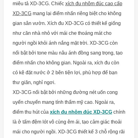
miêu tả XD-3CG. Chiếc
xích đu nhôm đúc cao cấp
XD-3CG
mang lại điểm nhấn riêng biệt cho không
gian sân vườn. Xích đu XD-3CG có thiết kế giống
như căn nhà nhỏ với mái che thoáng mát cho
người ngồi khỏi ánh nắng mặt trời. XD-3CG còn
nổi bật bởi tone màu nâu ánh đồng sang trọng, tạo
điểm nhấn cho không gian. Ngoài ra, xích đu còn
có kệ đặt nước ở 2 bên tiện lợi, phù hợp để bạn
thư giãn, nghỉ ngơi.
XD-3CG nổi bật bởi những đường nét uốn cong
uyển chuyển mang tính thẩm mỹ cao. Ngoài ra,
điểm thu hút của
xích đu nhôm đúc XD-3CG
chính
là ở tấm đệm lót vô cùng êm ái, tạo cảm giác thoải
mái cho người ngồi. XD-3CG thiết kế 3 chỗ rộng rãi