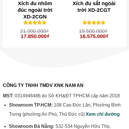
Xích đu nhôm
Xích đu sắt ngoài
đúc ngoài trời
trời XD-2CGT
XD-2CGN
1
trên 5
1
trên 5
5
5
21.000.000
₫
19.500.000
₫
dựa trên
dựa trên
Giá
Giá
Giá
Giá
17.850.000
₫
16.575.000
₫
đánh giá
đánh giá
n
gốc
hiện
gốc
hiện
là:
tại
là:
tại
21.000.000₫.
là:
19.500.000₫.
là:
575.000₫.
17.850.000₫.
16.575.0
CÔNG TY TNHH TMDV XNK NAM AN
MST:
0314946486 do Sở KH&ĐT TPHCM cấp năm 2018
Showroom TP.HCM:
108 Cao Đức Lân, Phường Bình
Trưng (phường An Phú, Thủ Đức cũ)
Xem chỉ đường
Showroom Đà Nẵng:
532-534 Nguyễn Hữu Thọ,