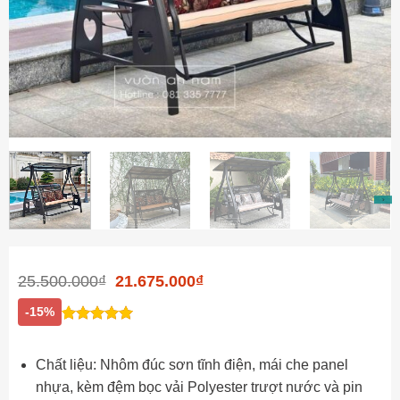
Giá
Giá
25.500.000
₫
21.675.000
₫
gốc
hiện
là:
tại
-15%
25.500.000₫.
là:
1
1
trên 5
5
21.675.000₫.
Đánh
dựa trên
giá
đánh giá
Chất liệu: Nhôm đúc sơn tĩnh điện, mái che panel
nhựa, kèm đệm bọc vải Polyester trượt nước và pin