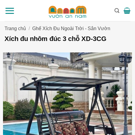
Bỏ
qua
nội
dung
Trang chủ
/
Ghế Xích Đu Ngoài Trời - Sân Vườn
Xích đu nhôm đúc 3 chỗ XD-3CG