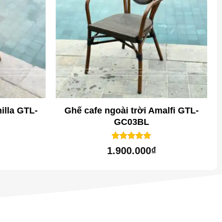
illa GTL-
Ghế cafe ngoài trời Amalfi GTL-
GC03BL
1
trên 5
5
1.900.000
₫
dựa trên
đánh giá