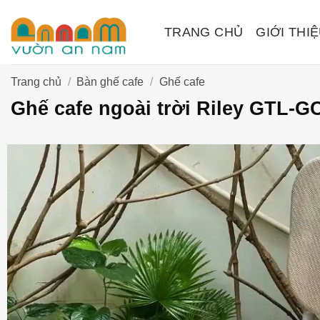
Bỏ
qua
TRANG CHỦ
GIỚI THI
nội
dung
Trang chủ
/
Bàn ghế cafe
/
Ghế cafe
Ghế cafe ngoài trời Riley GTL-G