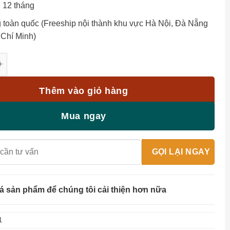
 12 tháng
 toàn quốc (Freeship nội thành khu vực Hà Nội, Đà Nẵng
 Chí Minh)
oài trời Riley GTL-GC11 số lượng
Thêm vào giỏ hàng
Mua ngay
á sản phẩm để chúng tôi cải thiện hơn nữa
1