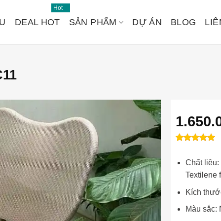
Hot
ỆU
DEAL HOT
SẢN PHẨM
DỰ ÁN
BLOG
LIÊ
C11
1.650.
1
1
trên 5
5
Đánh
dựa trên
Chất liệu
giá
đánh giá
Textilene
Kích thướ
Màu sắc: 