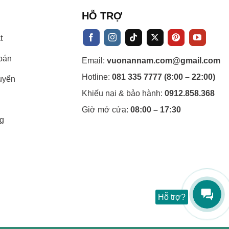
HỖ TRỢ
t
oán
Email:
vuonannam.com@gmail.com
Hotline:
081 335 7777 (8:00 – 22:00)
uyển
Khiếu nại & bảo hành:
0912.858.368
Giờ mở cửa:
08:00 – 17:30
g
Hỗ trợ?