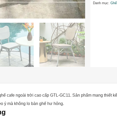
Danh mục:
Ghế
 ghế cafe ngoài trời cao cấp GTL-GC11. Sản phẩm mang thiết kế sa
heo ý mà không lo bàn ghế hư hỏng.
ng