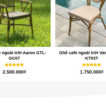
 ngoài trời Aaron GTL-
Ghế cafe ngoài trời Van
GC07
KT03T
1
trên 5
1
trên 5
5
5
2.500.000
₫
1.750.000
₫
dựa trên
dựa trên
đánh giá
đánh giá