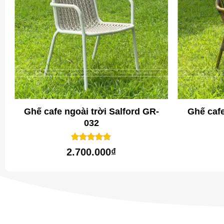
Ghế cafe ngoài trời Salford GR-
Ghế cafe
032
1
trên 5
5
2.700.000
₫
dựa trên
đánh giá