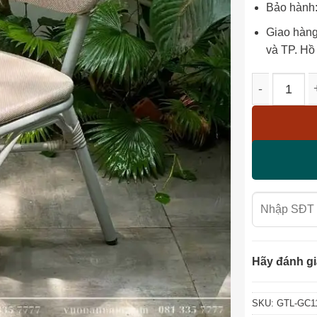
Bảo hành:
Giao hàng
và TP. Hồ
Ghế cafe ng
Hãy đánh gi
SKU:
GTL-GC1