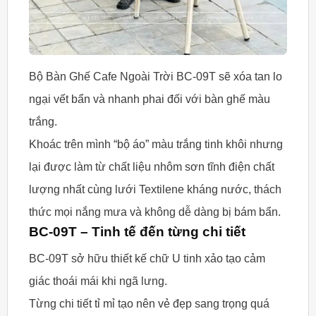
Bộ Bàn Ghế Cafe Ngoài Trời BC-09T sẽ xóa tan lo
ngại vết bẩn và nhanh phai đối với bàn ghế màu
trắng.
Khoác trên mình “bộ áo” màu trắng tinh khôi nhưng
lại được làm từ chất liệu nhôm sơn tĩnh điện chất
lượng nhất cùng lưới Textilene kháng nước, thách
thức mọi nắng mưa và không dễ dàng bị bám bẩn.
BC-09T – Tinh tế đến từng chi tiết
BC-09T sở hữu thiết kế chữ U tinh xảo tạo cảm
giác thoái mái khi ngã lưng.
Từng chi tiết tỉ mỉ tạo nên vẻ đẹp sang trọng quá