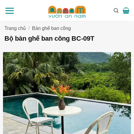
Bỏ
qua
nội
dung
Trang chủ
/
Bàn ghế ban công
Bộ bàn ghế ban công BC-09T