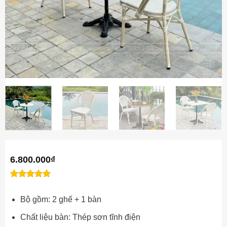
6.800.000
₫
1
1
trên 5
5
Đánh
dựa trên
Bộ gồm: 2 ghế + 1 bàn
giá
đánh giá
Chất liệu bàn: Thép sơn tĩnh điện