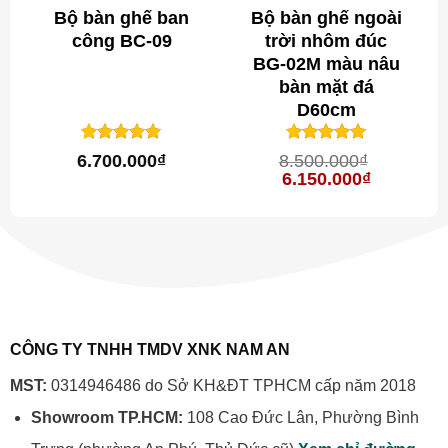
Bộ bàn ghế ban
Bộ bàn ghế ngoài
công BC-09
trời nhôm đúc
BG-02M màu nâu
bàn mặt đá
D60cm
1
trên 5
1
trên 5
5
5
6.700.000
₫
8.500.000
₫
dựa trên
dựa trên
Giá
Giá
6.150.000
₫
đánh giá
đánh giá
gốc
hiện
là:
tại
8.500.000₫.
là:
0.000₫.
6.150.000
CÔNG TY TNHH TMDV XNK NAM AN
MST:
0314946486 do Sở KH&ĐT TPHCM cấp năm 2018
Showroom TP.HCM:
108 Cao Đức Lân, Phường Bình