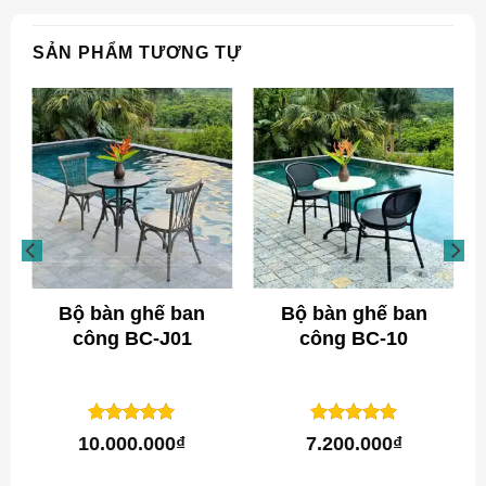
SẢN PHẨM TƯƠNG TỰ
Bộ bàn ghế ban
Bộ bàn ghế ban
công BC-J01
công BC-10
1
trên 5
1
trên 5
5
5
10.000.000
₫
7.200.000
₫
dựa trên
dựa trên
đánh giá
đánh giá