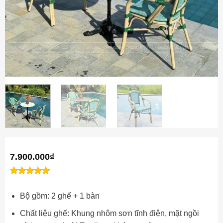
7.900.000
₫
1
1
trên 5
5
Đánh
dựa trên
Bộ gồm: 2 ghế + 1 bàn
giá
đánh giá
Chất liệu ghế: Khung nhôm sơn tĩnh điện, mặt ngồi