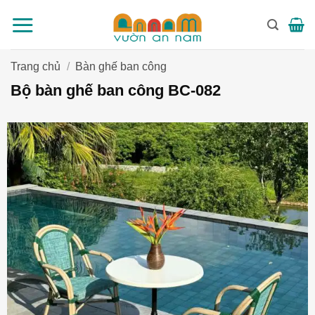
Bỏ
qua
nội
dung
Trang chủ
/
Bàn ghế ban công
Bộ bàn ghế ban công BC-082