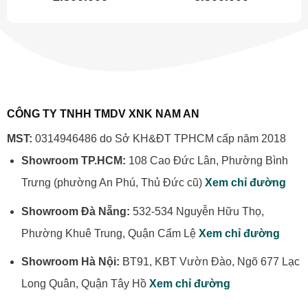
dựa trên
dựa trên
đánh giá
đánh giá
CÔNG TY TNHH TMDV XNK NAM AN
MST:
0314946486 do Sở KH&ĐT TPHCM cấp năm 2018
Showroom TP.HCM:
108 Cao Đức Lân, Phường Bình
Trưng (phường An Phú, Thủ Đức cũ)
Xem chỉ đường
Showroom Đà Nẵng:
532-534 Nguyễn Hữu Thọ,
Phường Khuê Trung, Quận Cẩm Lệ
Xem chỉ đường
Showroom Hà Nội:
BT91, KBT Vườn Đào, Ngõ 677 Lạc
Long Quân, Quận Tây Hồ
Xem chỉ đường