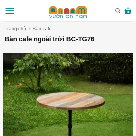
Bỏ
qua
nội
dung
Trang chủ
/
Bàn cafe
Bàn cafe ngoài trời BC-TG76