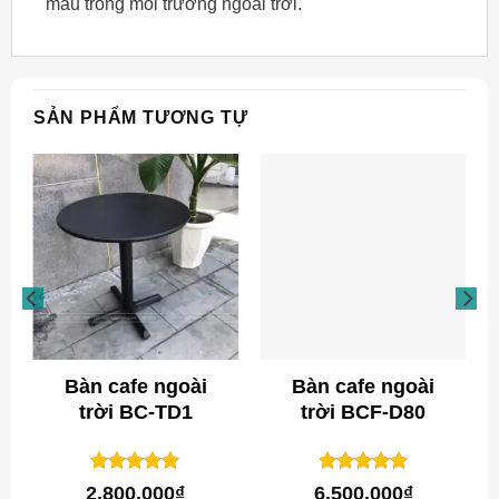
màu trong môi trường ngoài trời.
SẢN PHẨM TƯƠNG TỰ
Bàn cafe ngoài
Bàn cafe ngoài
trời BC-TD1
trời BCF-D80
1
trên 5
1
trên 5
5
5
2.800.000
₫
6.500.000
₫