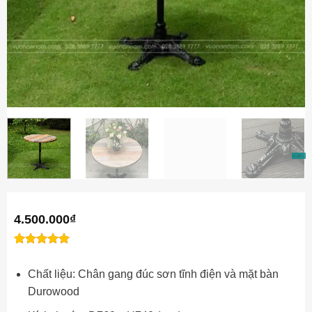
4.500.000
₫
1
1
trên 5
5
Đánh
dựa trên
Chất liệu: Chân gang đúc sơn tĩnh điện và mặt bàn
giá
đánh giá
Durowood