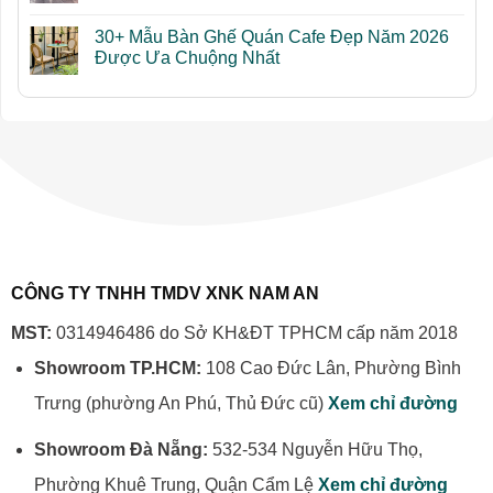
Tối
Trời
Bàn
Không
Ưu
Sân
Ghế
có
Diện
Thượng:
30+ Mẫu Bàn Ghế Quán Cafe Đẹp Năm 2026
Ngoài
bình
Tích
7
Trời
luận
Được Ưa Chuộng Nhất
Sai
Sân
ở
Lầm
Thượng:
Bàn
Không
Cần
Cách
Ghế
có
Tránh
Lựa
Nhôm
bình
Chọn
Đúc
luận
Và
Có
ở
Những
Tốt
30+
Mẫu
Không?
Mẫu
Phù
Tìm
Bàn
Hợp
Hiểu
Ghế
Cho
Ưu
Quán
Mọi
Và
Cafe
Không
Nhược
Đẹp
Gian
Điểm
Năm
Khi
2026
Chọn
Được
CÔNG TY TNHH TMDV XNK NAM AN
Mua
Ưa
Chuộng
Nhất
MST:
0314946486 do Sở KH&ĐT TPHCM cấp năm 2018
Showroom TP.HCM:
108 Cao Đức Lân, Phường Bình
Trưng (phường An Phú, Thủ Đức cũ)
Xem chỉ đường
Showroom Đà Nẵng:
532-534 Nguyễn Hữu Thọ,
Phường Khuê Trung, Quận Cẩm Lệ
Xem chỉ đường