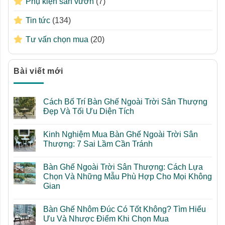
Phụ kiện sân vườn
(7)
Tin tức
(134)
Tư vấn chọn mua
(20)
Bài viết mới
Cách Bố Trí Bàn Ghế Ngoài Trời Sân Thượng
Đẹp Và Tối Ưu Diện Tích
Không
có
Kinh Nghiệm Mua Bàn Ghế Ngoài Trời Sân
bình
luận
Thượng: 7 Sai Lầm Cần Tránh
ở
Cách
Không
Bố
có
Bàn Ghế Ngoài Trời Sân Thượng: Cách Lựa
Trí
bình
Bàn
luận
Chọn Và Những Mẫu Phù Hợp Cho Mọi Không
Ghế
ở
Gian
Ngoài
Kinh
Trời
Nghiệm
Không
Sân
Mua
có
Thượng
Bàn
Bàn Ghế Nhôm Đúc Có Tốt Không? Tìm Hiểu
bình
Đẹp
Ghế
luận
Ưu Và Nhược Điểm Khi Chọn Mua
Và
Ngoài
ở