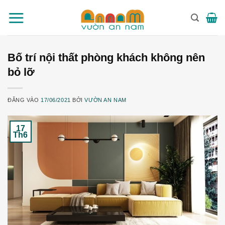
Bỏ
qua
nội
dung
Bố trí nội thất phòng khách không nên
bỏ lỡ
ĐĂNG VÀO
17/06/2021
BỞI
VƯỜN AN NAM
17
Th6