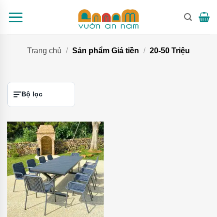
Bỏ
qua
nội
dung
Trang chủ
/
Sản phẩm Giá tiền
/
20-50 Triệu
Bộ lọc