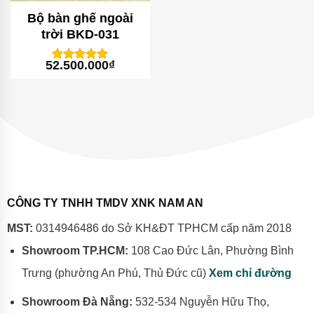
Bộ bàn ghế ngoài
trời BKD-031
52.500.000
₫
1
trên 5
5
dựa trên
đánh giá
CÔNG TY TNHH TMDV XNK NAM AN
MST:
0314946486 do Sở KH&ĐT TPHCM cấp năm 2018
Showroom TP.HCM:
108 Cao Đức Lân, Phường Bình
Trưng (phường An Phú, Thủ Đức cũ)
Xem chỉ đường
Showroom Đà Nẵng:
532-534 Nguyễn Hữu Thọ,